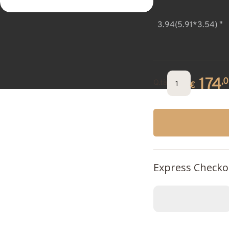
3.94(5.91*3.54) "
174
,
Q.tà
€
Express Checko