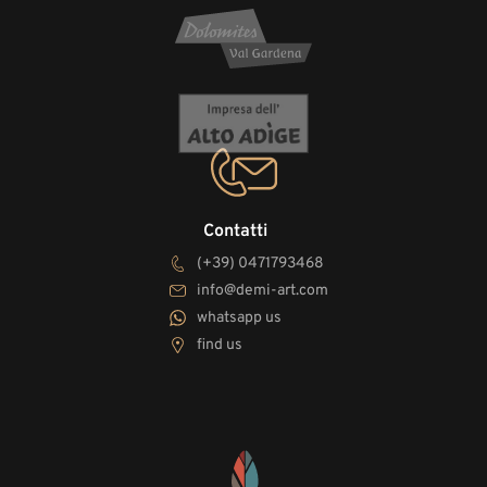
Contatti
(+39) 0471793468
info@demi-art.com
whatsapp us
find us