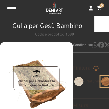
0
Culla per Gesù Bambino
Codice prodotto:
1539
Condividi su
Finitura
clicca! per richiedere la
Naturale
foto in questa finitura
Misura