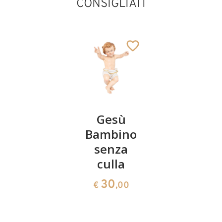
CONSIGLIATI
Cuscino
Gesù
Cuore
con Gesù
Bambino
con Gesù
Bambino
senza
Bambino
culla
68
54
€
,00
€
,00
30
€
,00