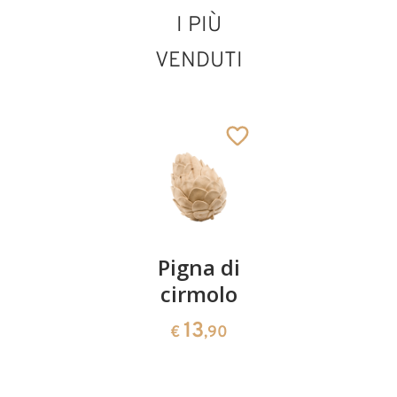
I PIÙ
VENDUTI
Coppia
Pigna di
Ciotola
ciliegie
cirmolo
di
cirmolo a
13
13
€
,90
€
,90
forma di
cuore