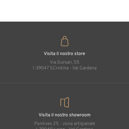
35
€
,00
Culla per Gesù
Bambino
Aggiunto al carrello
Visita il nostro store
Via Dursan, 55
l-39047 S.Cristina - Val Gardena
Visita il nostro showroom
Pontives 25 - zona artigianale