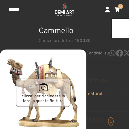
0
Cammello
Codice prodotto:
150020
Condividi su
Finitura
natural
pan de oro a
clicca! per richiedere la
foto in questa finitura
Misura