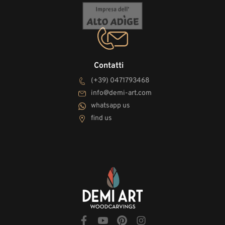
Contatti
(+39) 0471793468
info@demi-art.com
whatsapp us
find us