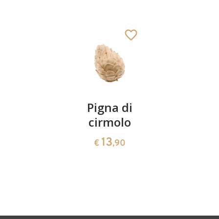
Cammello
Aggiunto al carrello
Coppia
Pigna di
Ciotola
ciliegie
cirmolo
di
cirmolo a
13
13
€
,90
€
,90
forma di
cuore
35
€
,00