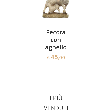
Pastore
Pecora
Pastore
con
con
con
bastone-
agnello
pecora
agnello
sulle
45
€
,00
spalle
95
€
,00
90
€
,00
I PIÙ
VENDUTI