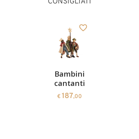
CONSIGLIATI
Cuore
Bambini
Culla per
con Gesù
cantanti
Gesù
Bambino
Bambino
187
€
,00
54
46
€
,00
€
,00