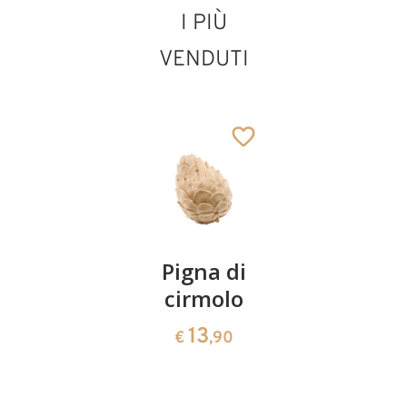
I PIÙ
VENDUTI
Coppia
Pigna di
Ciotola
ciliegie
cirmolo
di
cirmolo a
13
13
€
,90
€
,90
forma di
cuore