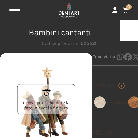
0
Bambini cantanti
Codice prodotto:
L05521
Condividi su
Finitura
Naturale
clicca! per richiedere la
foto in questa finitura
Misura