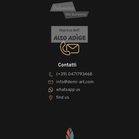
Contatti
(+39) 0471793468
info@demi-art.com
whatsapp us
find us