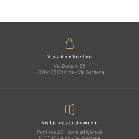
35
€
,00
Bambini cantanti
Aggiunto al carrello
Visita il nostro store
Via Dursan, 55
l-39047 S.Cristina - Val Gardena
Visita il nostro showroom
Pontives 25 - zona artigianale
l-39040 Laion - Val Gardena