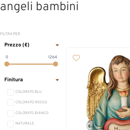
angeli bambini
ANGELI
FILTRA PER
ARTE SACRA
Prezzo (€)
CROCIFISSI
0
1264
MADONNE
MINIATURE,
Finitura
ACQUASANTIERE,
ROSARI
COLORATO BLU
SANTI E PATRONI
COLORATO ROSSO
COLORATO BIANCO
NATURALE