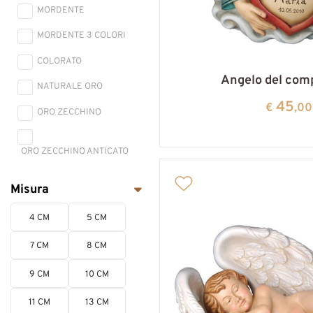
MORDENTE
MORDENTE 3 COLORI
COLORATO
Angelo del com
NATURALE ORO
45
€
,00
ORO ZECCHINO
ORO ZECCHINO ANTICATO
Misura
4 CM
5 CM
7 CM
8 CM
9 CM
10 CM
11 CM
13 CM