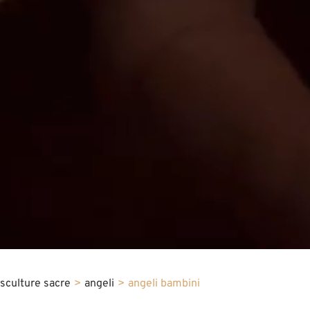
sculture sacre
>
angeli
>
angeli bambini