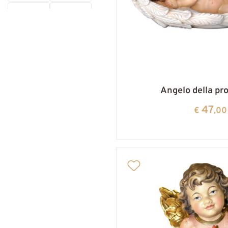
14 CM
15 CM
16 CM
17 CM
19 CM
20 CM
21 CM
25 CM
Angelo della pr
28 CM
32 CM
47
€
,00
38 CM