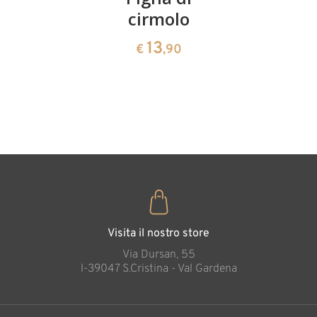
ciliegie
cirmolo
di
cirmolo a
13
13
€
,90
€
,90
forma di
cuore
35
€
,00
Visita il nostro store
Via Dursan, 55
l-39047 S.Cristina - Val Gardena