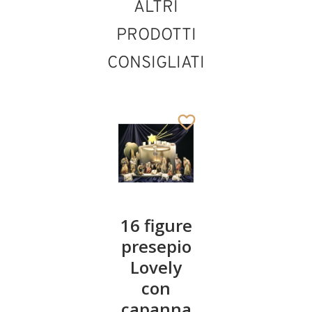
ALTRI
PRODOTTI
CONSIGLIATI
Gesù
16 figure
Pastore
bambino
presepio
con
con culla
Lovely
agnello
lovely
con
lovely
capanna