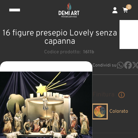
0
16 figure presepio Lovely senza
capanna
Codice prodotto:
1611b
Condividi su
Finitura
Colorato