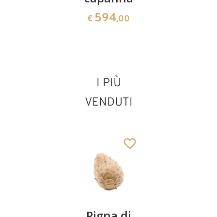
39
39
€
,00
€
,00
594
€
,00
I PIÙ
VENDUTI
16 figure presepio
Lovely senza
capanna
Aggiunto al carrello
Coppia
Pigna di
Ciotola