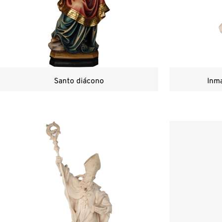
Santo diácono
Inma