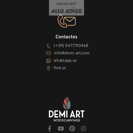
Contactos
(+39) 0471793468
info@demi-art.com
whatsapp us
find us