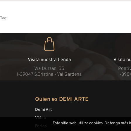
Tag:
Visita nuestra tienda
Visita n
Via Dursan, 55
Pontiv
l-39047 S.Cristina - Val Gardena
l-390
Quien es DEMI ARTE
Demi Art
Video
Este sitio web utiliza cookies. Obtenga más 
Ferias