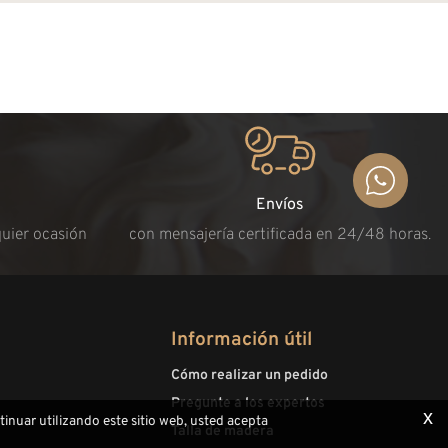
Envíos
quier ocasión
con mensajería certificada en 24/48 horas.
Información útil
Cómo realizar un pedido
Pregunte a los expertos
x
ntinuar utilizando este sitio web, usted acepta
Talla de madera