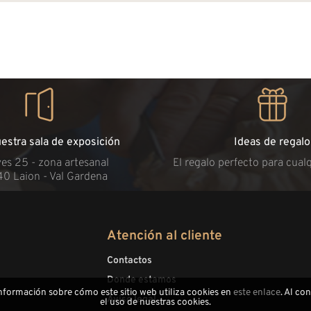
uestra sala de exposición
Ideas de regalo
es 25 - zona artesanal
El regalo perfecto para cual
40 Laion - Val Gardena
Atención al cliente
Contactos
Donde estamos
información sobre cómo este sitio web utiliza cookies en
este enlace
. Al co
Aviso legal
el uso de nuestras cookies.