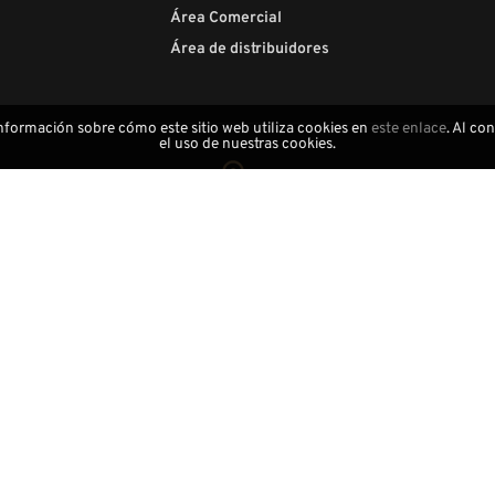
Área Comercial
Área de distribuidores
información sobre cómo este sitio web utiliza cookies en
este enlace
. Al co
el uso de nuestras cookies.
Artesanía local