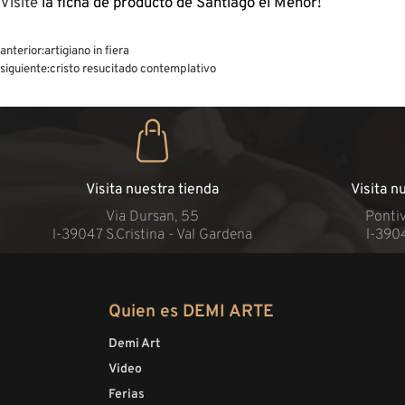
Visite
la ficha de producto de Santiago el Menor!
anterior:
artigiano in fiera
siguiente:
cristo resucitado contemplativo
Visita nuestra tienda
Visita n
Via Dursan, 55
Pontiv
l-39047 S.Cristina - Val Gardena
l-390
Quien es DEMI ARTE
Demi Art
Video
Ferias