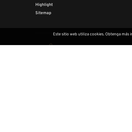
Highlight
Sitemap
Este sitio web utiliza cookies. Obtenga más 
Contactos
(+39) 0471793468
info@demi-art.com
whatsapp us
find us