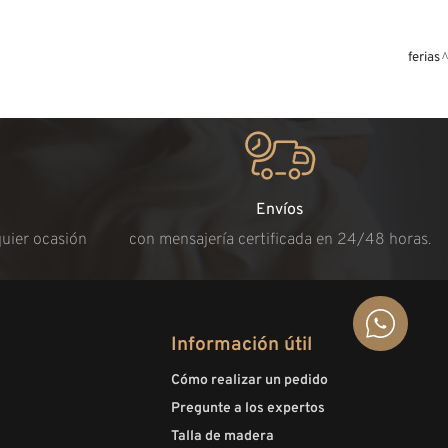
ferias
Envíos
quier ocasión
con mensajería certificada en 24/48 horas.
Información útil
Cómo realizar un pedido
Pregunte a los expertos
Talla de madera