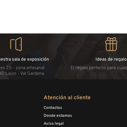
uestra sala de exposición
Ideas de regalo
es 25 - zona artesanal
El regalo perfecto para cual
40 Laion - Val Gardena
Atención al cliente
Contactos
Donde estamos
Aviso legal