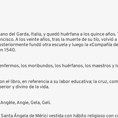
o del Garda, Italia, y quedó huérfana a los quince años. T
cisco. A los veinte años, tras la muerte de su tío, volvió a
osteriormente fundó otra escuela y luego la «Compañía de 
en 1540.
 enfermos, los moribundos, los huérfanos, los maestros y 
 el libro, en referencia a su labor educativa; la cruz, com
erior y divino de la vida.
Angèle, Angie, Gela, Geli.
Santa Ángela de Mérici vestida con hábito religioso con c