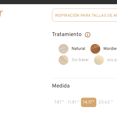
INSPIRACIÓN PARA TALLAS DE 
Tratamiento
Natural
Mordie
Sin tratar
oro 
Medida
7.87 "
11.81 "
14.17 "
23.62 "