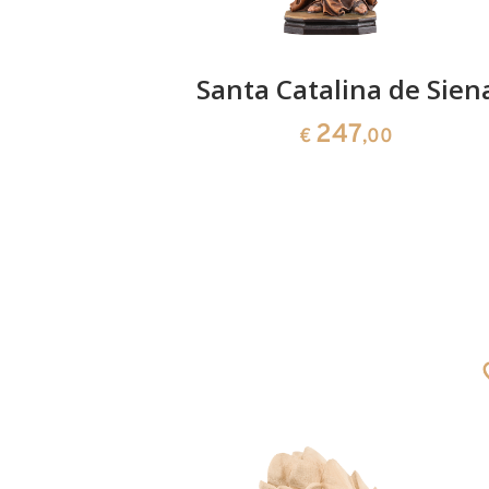
Goretti
Santa Catalina de Sien
247
0
€
,00