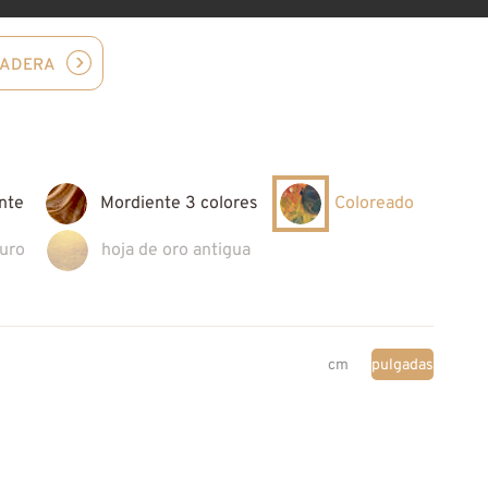
MADERA
nte
Mordiente 3 colores
Coloreado
puro
hoja de oro antigua
cm
pulgadas