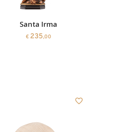
Santa Irma
Santa
235
€
,00