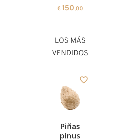
150
794
€
,00
€
,00
San Vicente de
LOS MÁS
Zaragoza
Añadido al carrito
VENDIDOS
Kirschenpaar
Piñas
Tazón de
pinus
corazón
13
€
,90