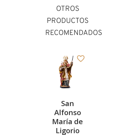
OTROS
PRODUCTOS
RECOMENDADOS
San
San
S. José
Odilón
Alfonso
con el
de Cluny
María de
nino y la
Ligorio
escuadra
235
€
,00