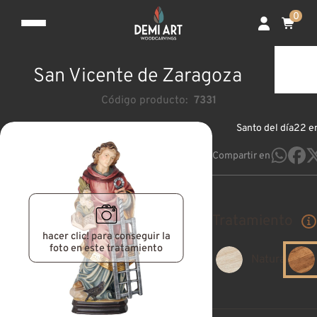
0
San Vicente de Zaragoza
Código producto:
7331
Santo del día
22 e
Compartir en
Tratamiento
hacer clic! para conseguir la
foto en este tratamiento
Natural