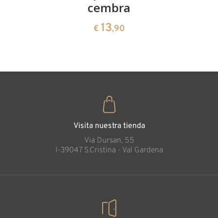
cembra
de pinus
cembra
13
€
,90
35
€
,00
Visita nuestra tienda
Via Dursan, 55
l-39047 S.Cristina - Val Gardena