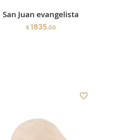
San Juan evangelista
Sa
1835
€
,00