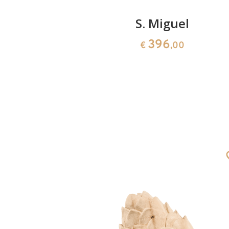
s Moro
S. Miguel
396
0
€
,00