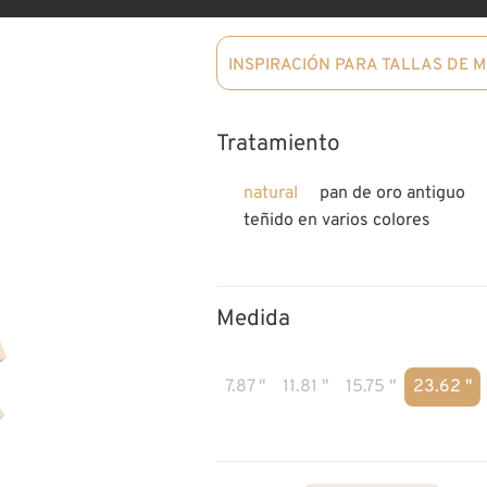
INSPIRACIÓN PARA TALLAS DE 
Tratamiento
natural
pan de oro antiguo
teñido en varios colores
Medida
7.87 "
11.81 "
15.75 "
23.62 "