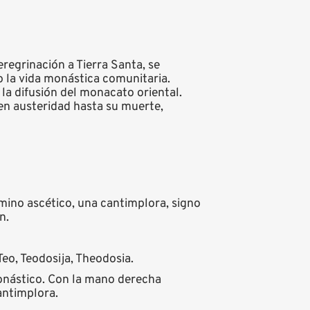
eregrinación a Tierra Santa, se
 la vida monástica comunitaria.
 la difusión del monacato oriental.
 en austeridad hasta su muerte,
mino ascético, una cantimplora, signo
n.
Teo, Teodosija, Theodosia.
onástico. Con la mano derecha
antimplora.