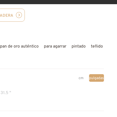
MADERA
pan de oro auténtico
para agarrar
pintado
teñido
cm
pulgadas
31.5 "