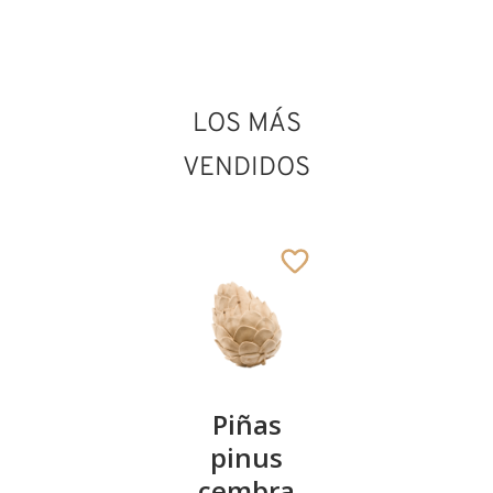
LOS MÁS
VENDIDOS
Kirschenpaar
Piñas
Tazón de
pinus
corazón
13
€
,90
cembra
de pinus