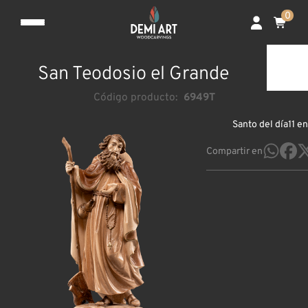
0
San Teodosio el Grande
Código producto:
6949T
Santo del día
11 e
Compartir en