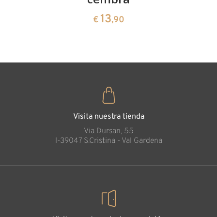
cembra
13
€
,90
35
€
,00
Visita nuestra tienda
Via Dursan, 55
l-39047 S.Cristina - Val Gardena