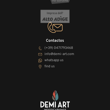
Contactos
(+39) 0471793468
info@demi-art.com
whatsapp us
find us