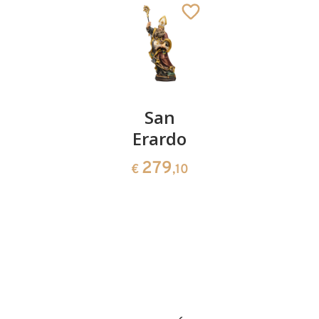
San
San
San
Dimitrio
Erardo
Ulrico
el
279
150
€
,10
€
,00
Nueveo
141
€
,00