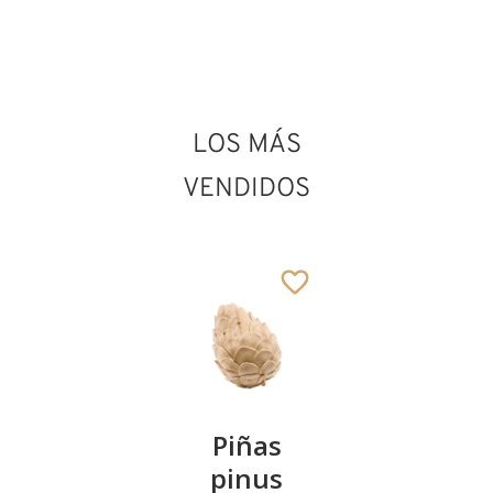
San Romedio
LOS MÁS
Añadido al carrito
VENDIDOS
Kirschenpaar
Piñas
Tazón de
pinus
corazón
13