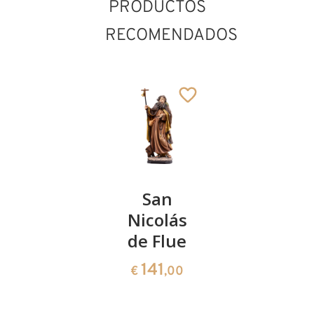
PRODUCTOS
RECOMENDADOS
San
San
San
Odilón
Nicolás
Eulogio
de Cluny
de Flue
de
Cordoba
235
141
€
,00
€
,00
222
€
,00