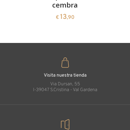
€
,90
cembra
de pinus
cembra
13
€
,90
35
€
,00
Visita nuestra tienda
Via Dursan, 55
l-39047 S.Cristina - Val Gardena