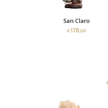
oro
San Claro
178
0
€
,00