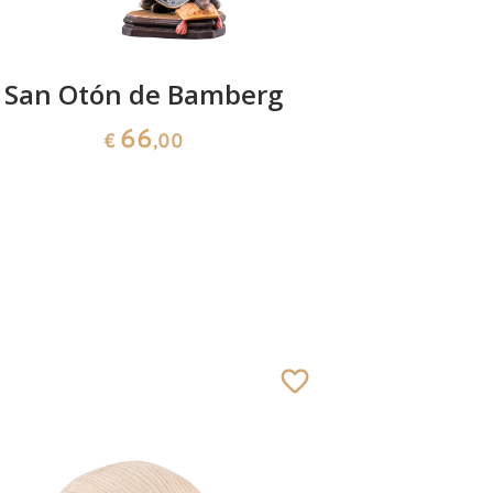
San Otón de Bamberg
San Fl
66
€
,00