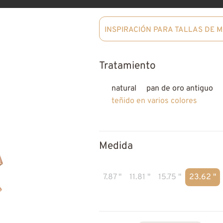
INSPIRACIÓN PARA TALLAS DE 
Tratamiento
natural
pan de oro antiguo
teñido en varios colores
Medida
7.87 "
11.81 "
15.75 "
23.62 "