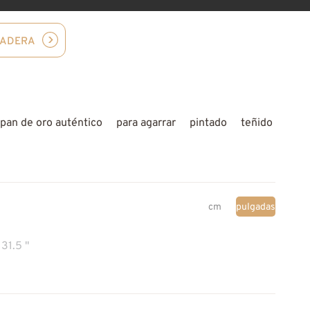
MADERA
pan de oro auténtico
para agarrar
pintado
teñido
cm
pulgadas
31.5 "