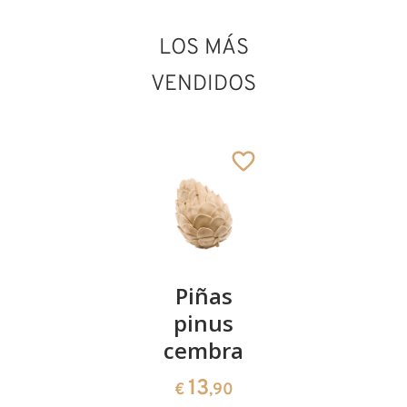
LOS MÁS
San Raimundo de
VENDIDOS
Peñafort
Añadido al carrito
Kirschenpaar
Piñas
Tazón de
pinus
corazón
13
€
,90
cembra
de pinus
cembra
13
€
,90