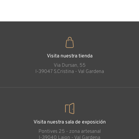
35
€
,00
Visita nuestra tienda
Via Dursan, 55
l-39047 S.Cristina - Val Gardena
Visita nuestra sala de exposición
Pontives 25 - zona artesanal
l-39040 Laion - Val Gardena