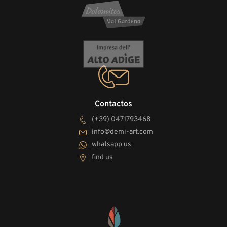
Contactos
(+39) 0471793468
info@demi-art.com
whatsapp us
find us