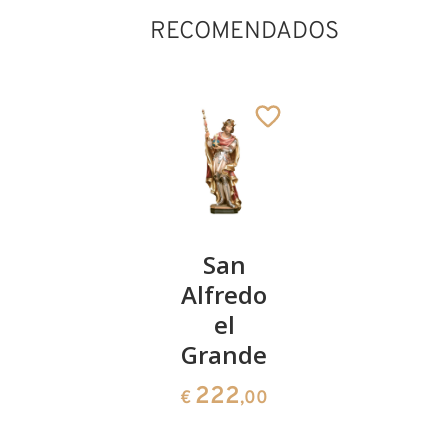
RECOMENDADOS
Hl.
San
San
Valentin
Alfredo
Gregorio
mit
el
VII
Hahn
Grande
150
€
,00
279
222
€
,10
€
,00