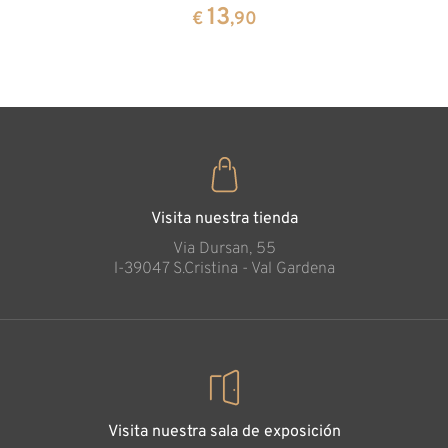
cembra
13
€
,90
35
€
,00
Visita nuestra tienda
Via Dursan, 55
l-39047 S.Cristina - Val Gardena
Visita nuestra sala de exposición