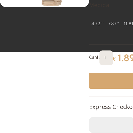
Medida
4.72 "
7.87 "
11.81
1.8
Cant.
€
Express Checko