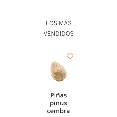
LOS MÁS
San Marcelo I
Añadido al carrito
VENDIDOS
Kirschenpaar
Piñas
Tazón de
pinus
corazón
13
€
,90
cembra
de pinus