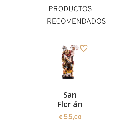
PRODUCTOS
RECOMENDADOS
San
San
S.
Florián
Florián
Santiago
sentand
141
55
€
,00
€
,00
90
€
,00