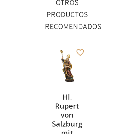
OTROS
PRODUCTOS
RECOMENDADOS
San
Hl.
San
Wilibaldo
Rupert
Ireneo
von
de Lyon
128
€
,00
Salzburg
128
€
,00
mit