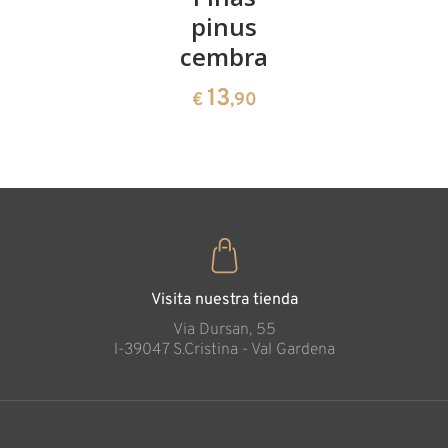
pinus
corazón
13
€
,90
cembra
de pinus
cembra
13
€
,90
35
€
,00
Visita nuestra tienda
Via Dursan, 55
l-39047 S.Cristina - Val Gardena