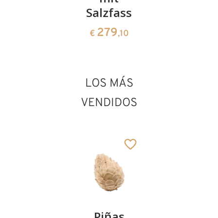
Salzfass
279
€
,10
San Manfredo de
Riva
LOS MÁS
Añadido al carrito
VENDIDOS
Kirschenpaar
Piñas
Tazón de