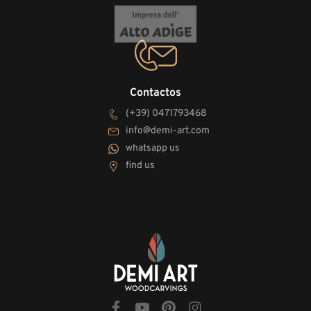
Contactos
(+39) 0471793468
info@demi-art.com
whatsapp us
find us