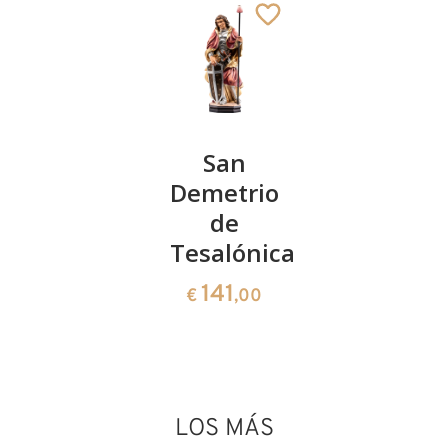
San
San
San
Celestino
Demetrio
Lorenzo
V.
de
88
€
,00
Tesalónica
141
€
,00
141
€
,00
LOS MÁS