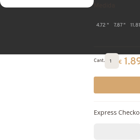
Medida
4.72 "
7.87 "
11.81
1.8
Cant.
€
Express Checko