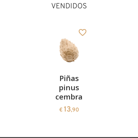
VENDIDOS
San Fulgencio de
Écija
Añadido al carrito
Kirschenpaar
Piñas
Tazón de
pinus
corazón
13
€
,90
cembra
de pinus
cembra
13
€
,90
35
€
,00