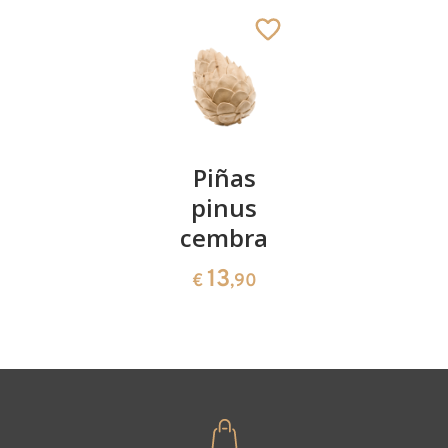
Kirschenpaar
Piñas
Tazón de
pinus
corazón
13
€
,90
cembra
de pinus
cembra
13
€
,90
35
€
,00