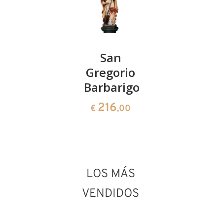
San
San
San
Anselmo
Gregorio
Cirilo
Barbarigo
66
141
€
,00
€
,00
216
€
,00
San Fulgencio de
Écija
Añadido al carrito
LOS MÁS
VENDIDOS