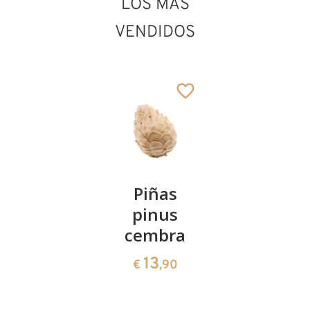
LOS MÁS
VENDIDOS
Kirschenpaar
Piñas
Tazón de
pinus
corazón
13
€
,90
cembra
de pinus
cembra
13
€
,90
35
€
,00