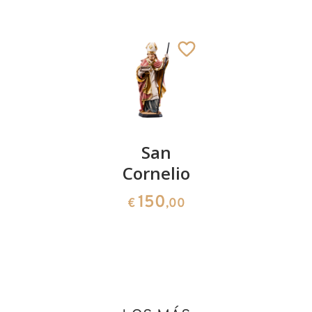
S. Judas
San
San
Tadeo
Cornelio
Isodoro
de
San Fabián
62
150
€
,00
€
,00
Sevilla
Añadido al carrito
61
€
,00