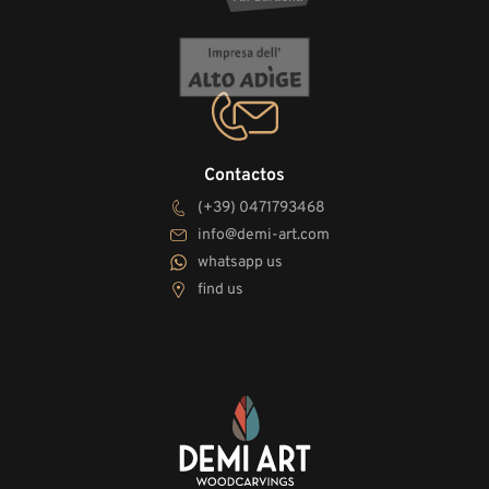
Contactos
(+39) 0471793468
info@demi-art.com
whatsapp us
find us