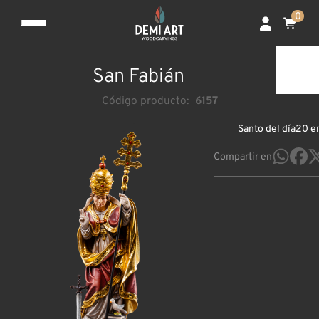
0
San Fabián
Código producto:
6157
Santo del día
20 e
Compartir en