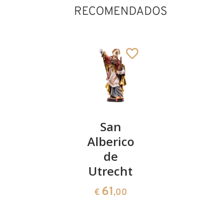
RECOMENDADOS
San José
San
San
Alberico
Basilio
156
€
,00
San Erardo
de
141
Añadido al carrito
€
,00
Utrecht
61
€
,00