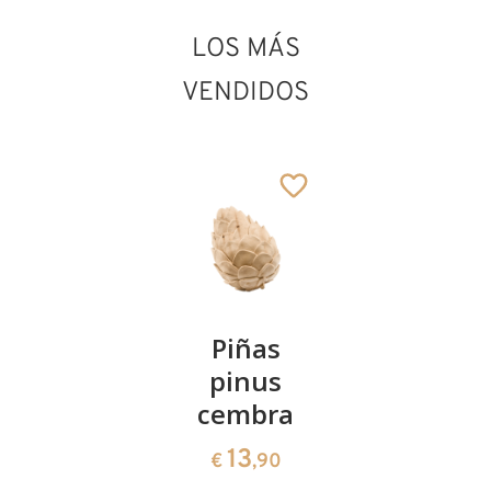
LOS MÁS
VENDIDOS
Kirschenpaar
Piñas
Tazón de
pinus
corazón
13
€
,90
cembra
de pinus
cembra
13
€
,90