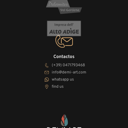
Contactos
(+39) 0471793468
info@demi-art.com
whatsapp us
find us