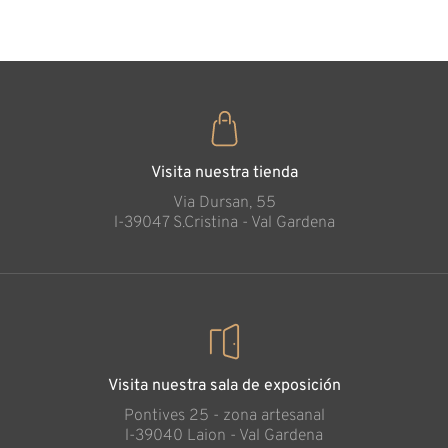
35
€
,00
Visita nuestra tienda
Via Dursan, 55
l-39047 S.Cristina - Val Gardena
Visita nuestra sala de exposición
Pontives 25 - zona artesanal
l-39040 Laion - Val Gardena