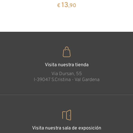
cembra
13
€
,90
35
€
,00
Visita nuestra tienda
Via Dursan, 55
l-39047 S.Cristina - Val Gardena
Visita nuestra sala de exposición