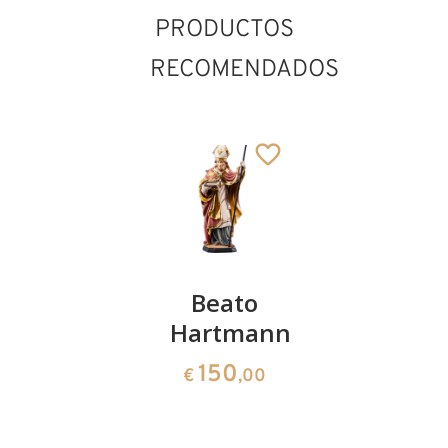
PRODUCTOS
RECOMENDADOS
San
Beato
S. José
Leandro
Hartmann
con el
nino y la
150
150
€
,00
€
,00
escuadra
794
€
,00