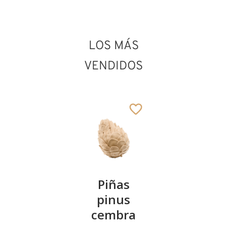
LOS MÁS
San Erardo
Añadido al carrito
VENDIDOS
Kirschenpaar
Piñas
Tazón de
pinus
corazón
13
€
,90
cembra
de pinus