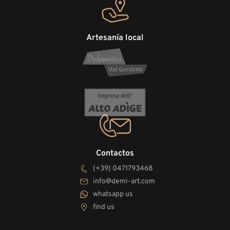
Artesanía local
Contactos
(+39) 0471793468
info@demi-art.com
whatsapp us
find us