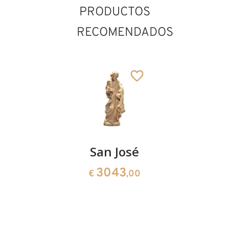
PRODUCTOS
RECOMENDADOS
San
San José
San
Amador
Roque
3043
€
,00
San Engelmaro
66
165
€
,00
€
,00
Añadido al carrito