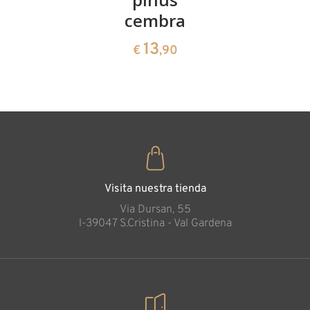
13
€
,90
cembra
de pinus
cembra
13
€
,90
35
€
,00
Visita nuestra tienda
Via Dursan, 55
l-39047 S.Cristina - Val Gardena