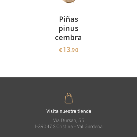
Kirschenpaar
Piñas
Tazón de
pinus
corazón
13
€
,90
cembra
de pinus
cembra
13
€
,90
35
€
,00
Visita nuestra tienda
Via Dursan, 55
l-39047 S.Cristina - Val Gardena