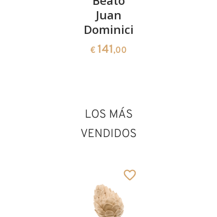
San
Beato
San
Anselmo
Juan
Ernesto
Dominici
de Praga
66
€
,00
141
61
€
,00
€
,00
San Eduardo el
confesor
Añadido al carrito
LOS MÁS
VENDIDOS