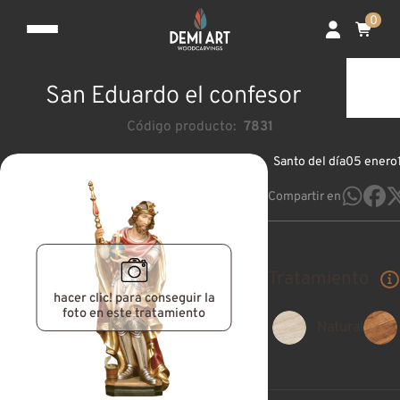
0
San Eduardo el confesor
Código producto:
7831
Santo del día
05 enero
Compartir en
Tratamiento
hacer clic! para conseguir la
foto en este tratamiento
Natural