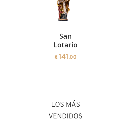
Beato
San
San Félix
Conrado
Lotario
de
de Ascoli
Tréveris
141
€
,00
Piceno
279
€
,10
141
€
,00
LOS MÁS
VENDIDOS