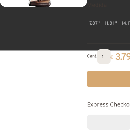
Medida
7.87 "
11.81 "
14.1
3.7
Cant.
€
Express Checko