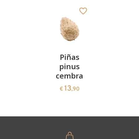
San Claro
Añadido al carrito
Kirschenpaar
Piñas
Tazón de
pinus
corazón
13
€
,90
cembra
de pinus
cembra
13
€
,90
35
€
,00