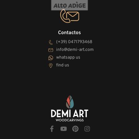
Contactos
(+39) 0471793468
info@demi-art.com
whatsapp us
find us