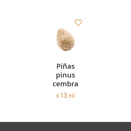
San Claro
Añadido al carrito
Kirschenpaar
Piñas
Tazón de
pinus
corazón
13
€
,90
cembra
de pinus
cembra
13
€
,90
35
€
,00