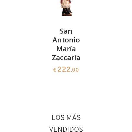
San
San
S.
Faustiniano
Antonio
Santiago
María
el
150
€
,00
Zaccaria
peregrin
222
90
€
,00
€
,00
LOS MÁS
VENDIDOS