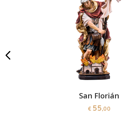
lás
San Florián
55
€
,00