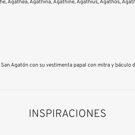
e, Agathea, Agathina, Agathine, Agathius, Agathos, Agat
San Agatón con su vestimenta papal con mitra y báculo dor
INSPIRACIONES
San Agatón
Añadido al carrito