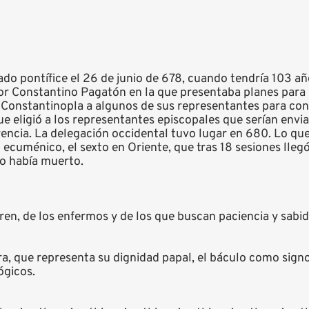
do pontífice el 26 de junio de 678, cuando tendría 103 a
or Constantino Pagatón en la que presentaba planes para l
a Constantinopla a algunos de sus representantes para co
e eligió a los representantes episcopales que serían envia
erencia. La delegación occidental tuvo lugar en 680. Lo q
o ecuménico, el sexto en Oriente, que tras 18 sesiones lleg
to había muerto.
ren, de los enfermos y de los que buscan paciencia y sabid
a, que representa su dignidad papal, el báculo como signo d
ógicos.