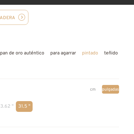
MADERA
pan de oro auténtico
para agarrar
pintado
teñido
cm
pulgadas
3.62 "
31.5 "