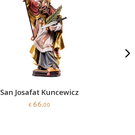
San Josafat Kuncewicz
Sa
66
€
,00