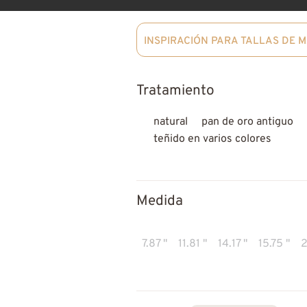
INSPIRACIÓN PARA TALLAS DE 
Tratamiento
natural
pan de oro antiguo
teñido en varios colores
Medida
7.87 "
11.81 "
14.17 "
15.75 "
2