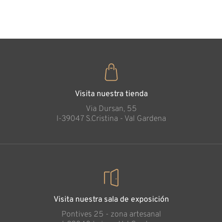
35
€
,00
Protección de la
niña
Añadido al carrito
Visita nuestra tienda
Via Dursan, 55
l-39047 S.Cristina - Val Gardena
Visita nuestra sala de exposición
Pontives 25 - zona artesanal