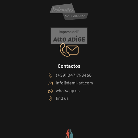
Contactos
(+39) 0471793468
info@demi-art.com
whatsapp us
find us