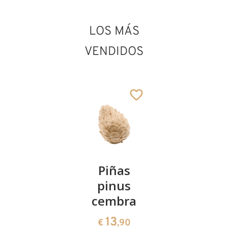
LOS MÁS
VENDIDOS
Kirschenpaar
Piñas
Tazón de
pinus
corazón
13
€
,90
cembra
de pinus
cembra
13
€
,90