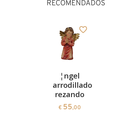
RECOMENDADOS
Schutzengel
¦ngel
¦ngel
mit
arrodillado
custodio
Maikäfer
rezando
con niño
blau
55
185
€
,00
€
,00
34
€
,70