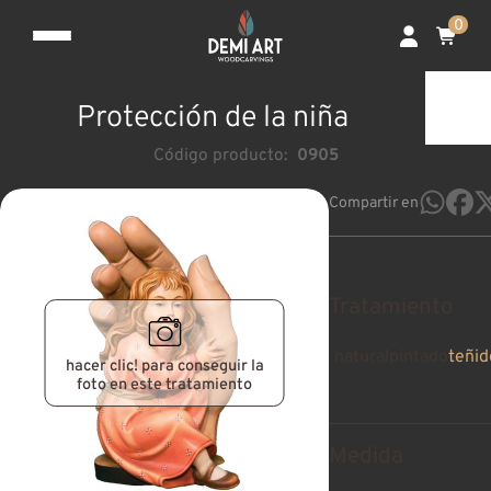
0
Protección de la niña
Código producto:
0905
Compartir en
Tratamiento
natural
pintado
teñid
hacer clic! para conseguir la
foto en este tratamiento
Medida