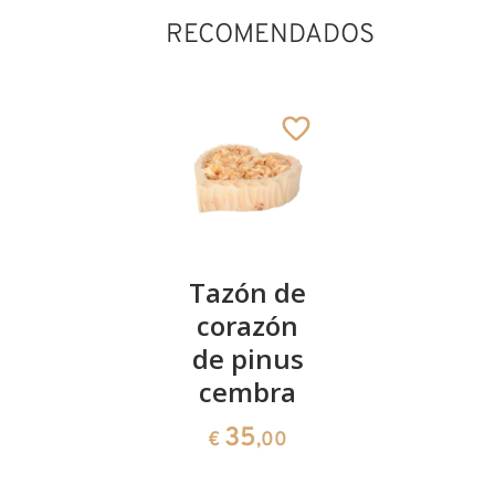
RECOMENDADOS
Christus
Tazón de
Kreuz -
modern
corazón
Baum
auf
de pinus
des
Holzkreuzplatte
cembra
Lebens
209
35
85
€
,00
€
,00
€
,70