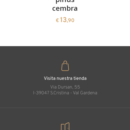
13
€
,90
cembra
de pinus
cembra
13
€
,90
35
€
,00
Los enamorados
Añadido al carrito
Visita nuestra tienda
Via Dursan, 55
l-39047 S.Cristina - Val Gardena