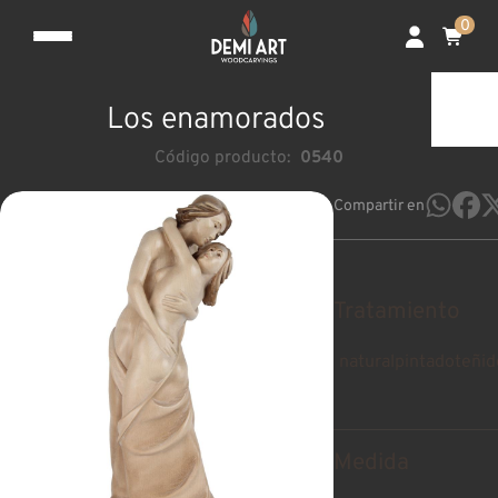
0
Los enamorados
Código producto:
0540
Compartir en
Tratamiento
natural
pintado
teñid
Medida