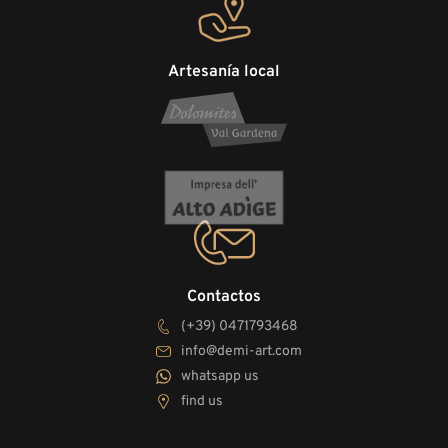
Artesanía local
Contactos
(+39) 0471793468
info@demi-art.com
whatsapp us
find us