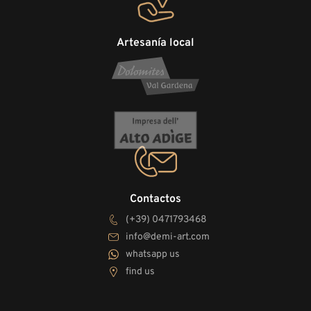
Artesanía local
Contactos
(+39) 0471793468
info@demi-art.com
whatsapp us
find us