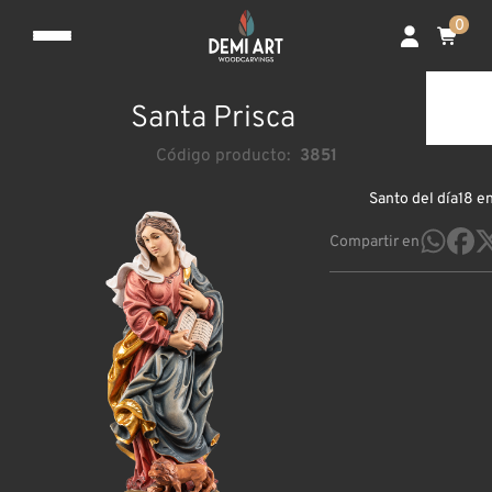
0
Santa Prisca
Código producto:
3851
Santo del día
18 e
Compartir en