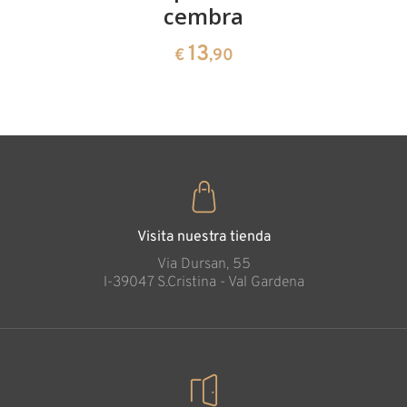
13
€
,90
cembra
de pinus
cembra
13
€
,90
35
€
,00
Visita nuestra tienda
Via Dursan, 55
l-39047 S.Cristina - Val Gardena