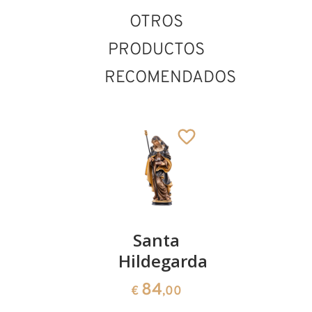
OTROS
PRODUCTOS
RECOMENDADOS
Santa
Santa
Santa
Claudia
Hildegarda
Irene
141
84
222
€
,00
€
,00
€
,00