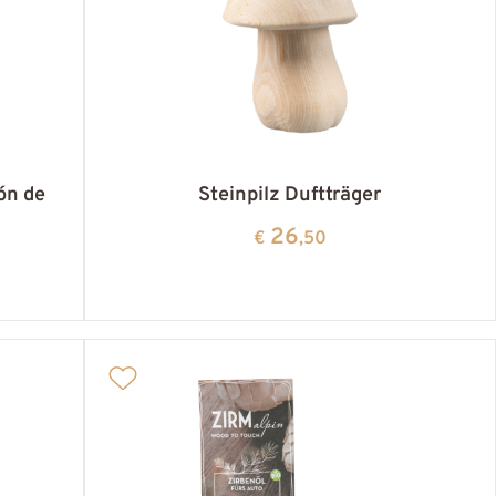
ón de
Steinpilz Duftträger
26
€
,50