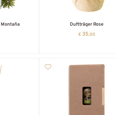
e Montaña
Duftträger Rose
35
€
,00