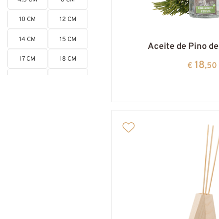
10 CM
12 CM
14 CM
15 CM
Aceite de Pino d
17 CM
18 CM
18
€
,50
25 CM
28 CM
10X7.5
29 CM
CM
30X20
30X30
CM
CM
40X40
CM