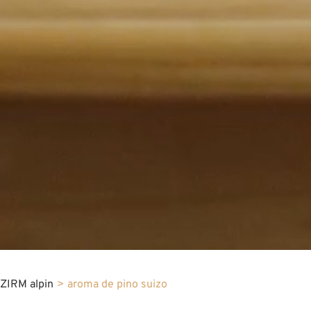
ZIRM alpin
>
aroma de pino suizo