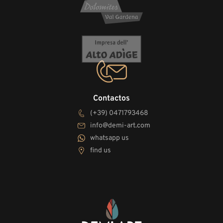
Contactos
(+39) 0471793468
info@demi-art.com
whatsapp us
find us