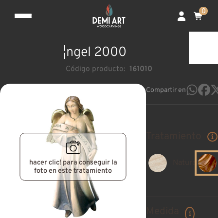
0
¦ngel 2000
Código producto:
161010
Compartir en
Tratamiento
hacer clic! para conseguir la
Natural
foto en este tratamiento
Medida