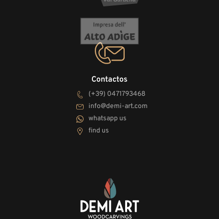
Contactos
(+39) 0471793468
info@demi-art.com
whatsapp us
find us