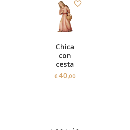
Pastor
Chica
Pastor
arrodillado
con
con
2000
cesta
cordero
2000
39
40
€
,00
€
,00
39
€
,00