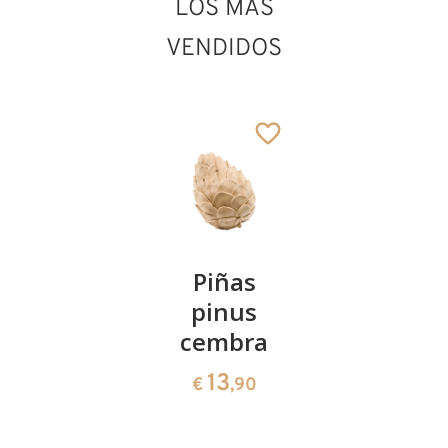
LOS MÁS
VENDIDOS
¦ngel 2000
Añadido al carrito
Kirschenpaar
Piñas
Tazón de
pinus
corazón
13
€
,90
cembra
de pinus
cembra
13
€
,90
35
€
,00