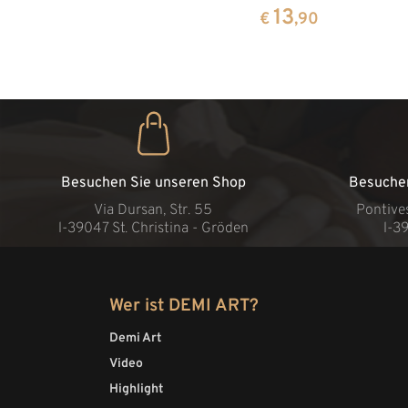
13
€
,90
Besuchen Sie unseren Shop
Besuche
Via Dursan, Str. 55
Pontive
l-39047 St. Christina - Gröden
l-3
Wer ist DEMI ART?
Demi Art
Video
Highlight