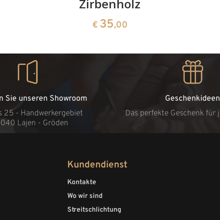
Zirbenholz
35
€
,00
n Sie unseren Showroom
Geschenkideen
s 25 - Handwerkergebiet
Das perfekte Geschenk für 
9040 Lajen - Gröden
Kundendienst
Kontakte
Wo wir sind
Streitschlichtung