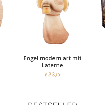
mit Rodel
Hinzugefügt zum
Warenkorb
Engel modern art mit
Laterne
23
€
,10