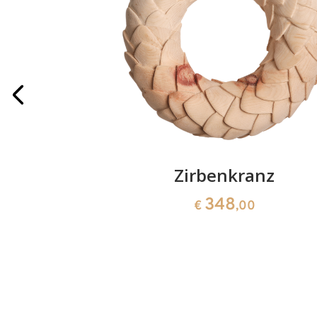
 200
Zirbenkranz
348
0
€
,00