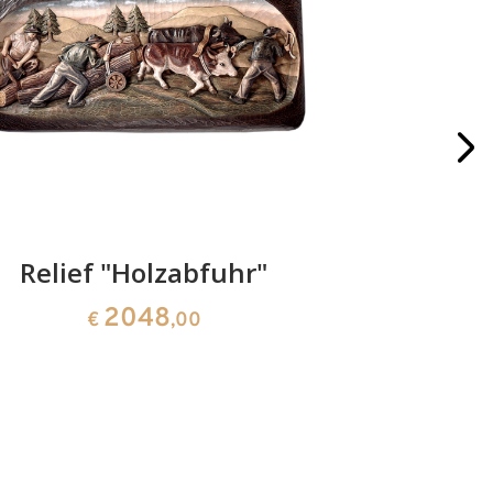
Relief "Holzabfuhr"
Relief 4 
2048
€
,00