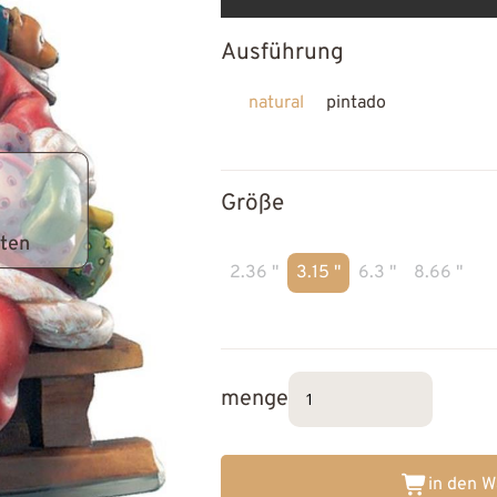
Ausführung
natural
pintado
Größe
lten
2.36 "
3.15 "
6.3 "
8.66 "
menge
in den 