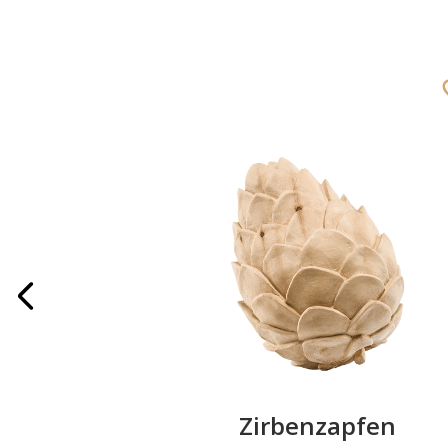
paar
Zirbenzapfen