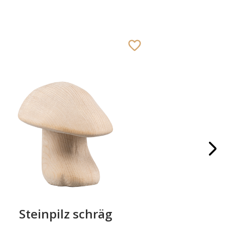
Steinpilz schräg
Krippe