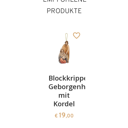
PRODUKTE
Flügelaltar
Blockkrippe
Dekorati
Krippe
Geborgenheit
mit
mit
Kerze
163
€
,00
Kordel
23
€
,00
19
€
,00