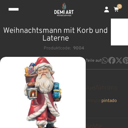
0
Weihnachtsmann mit Korb und
Laterne
Produktcode:
9004
Teile auf
Ausführung
natural
pintado
Größe