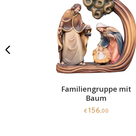
ektr. mit
Familiengruppe mit
rgenstern
Baum
156
0
€
,00