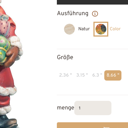
Ausführung
Natur
Color
Größe
2.36 "
3.15 "
6.3 "
8.66 "
menge