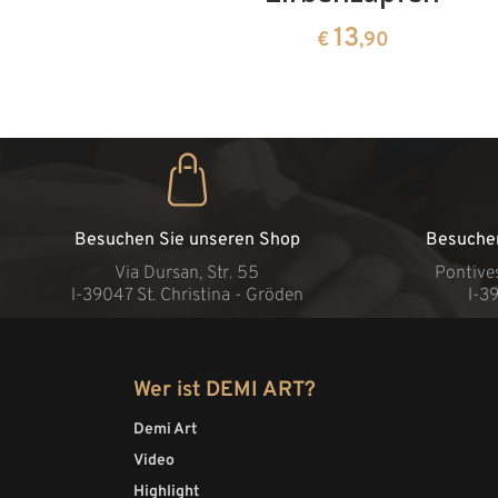
13
€
,90
Besuchen Sie unseren Shop
Besuche
Via Dursan, Str. 55
Pontive
l-39047 St. Christina - Gröden
l-3
Wer ist DEMI ART?
Demi Art
Video
Highlight