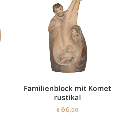
Weihnachtsmann
mit Baum
Hinzugefügt zum
Warenkorb
Familienblock mit Komet
rustikal
66
€
,00