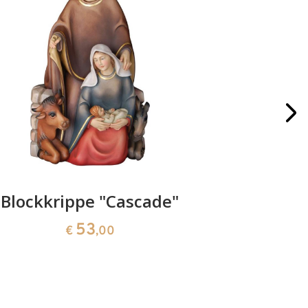
Blockkrippe "Cascade"
Zirbe
53
€
,00