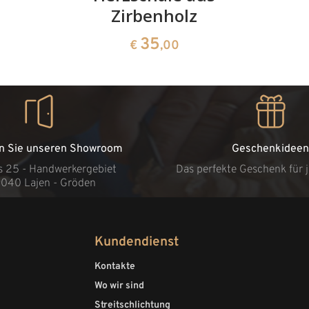
Zirbenholz
35
€
,00
n Sie unseren Showroom
Geschenkideen
s 25 - Handwerkergebiet
Das perfekte Geschenk für 
9040 Lajen - Gröden
Kundendienst
Kontakte
Wo wir sind
Streitschlichtung