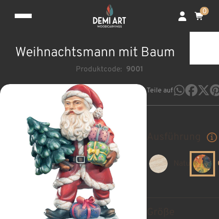
0
Weihnachtsmann mit Baum
Produktcode:
9001
Teile auf
Ausführung
Natur
Größe