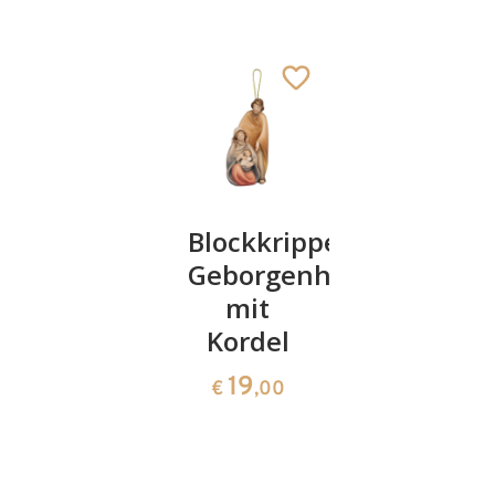
Familie
Blockkrippe
Weihnac
Morgenstern
Geborgenheit
mit
rustikal
mit
Vögeln
Kordel
171
33
€
,00
€
,00
19
€
,00