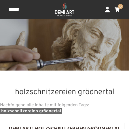
0
holzschnitzereien grödnertal
Nachfolgend alle Inhalte mit folgenden Tags:
holzschnitzereien grödnertal
DEMI ART: HOLZSCHNITZEREIEN GRÖDNERTAL