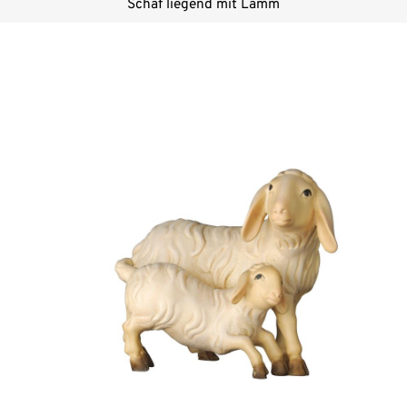
Schaf liegend mit Lamm