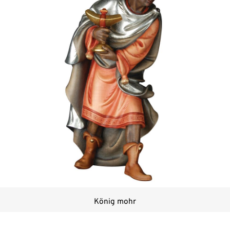
König mohr