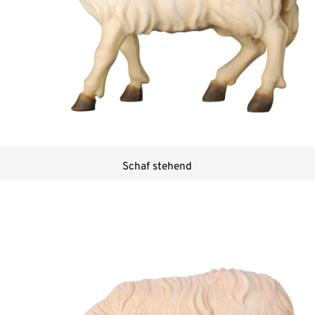
Schaf stehend