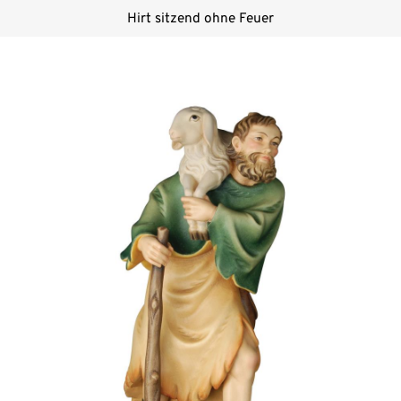
Hirt sitzend ohne Feuer