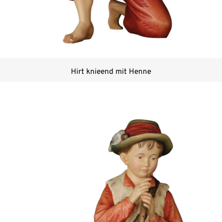
Hirt knieend mit Henne