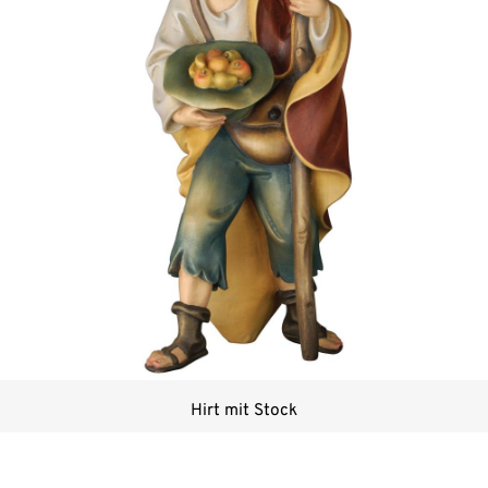
Hirt mit Stock