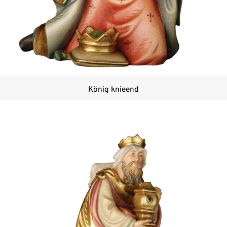
König knieend