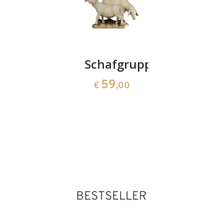
Krippe
Schafgruppe
Hirt mit
barock
Flöte
59
€
,00
17-teilig
90
€
,00
ohne
Stall
1395
€
,00
BESTSELLER
Schaf mit Lamm