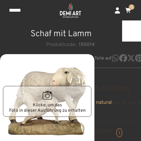
0
Schaf mit Lamm
Produktcode:
150014
Teile auf
Ausführung
natural
pan de oro a
Klicke, um das
Foto in dieser Ausführung zu erhalten
Größe