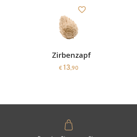
Hinzugefügt zum
Warenkorb
Kirschenpaar
Zirbenzapfen
Herzscha
aus
13
13
€
,90
€
,90
Zirbenho
35
€
,00