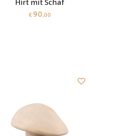
Hirt mit Schaf
Sch
90
€
,00