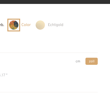
eb.
Color
Echtgold
cm
zoll
.17 "