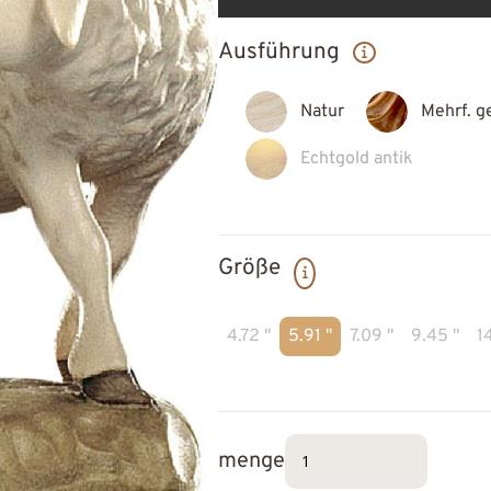
Ausführung
Natur
Mehrf. g
Echtgold antik
Größe
4.72 "
5.91 "
7.09 "
9.45 "
14
menge