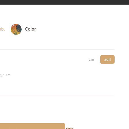
eb.
Color
cm
zoll
4.17 "