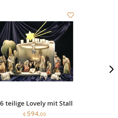
6 teilige Lovely mit Stall
Hl. Fa
594
€
,00