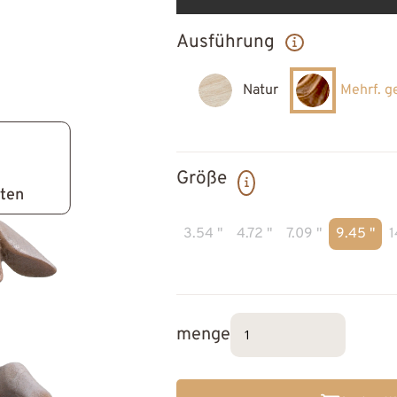
Ausführung
Natur
Mehrf. g
Größe
lten
3.54 "
4.72 "
7.09 "
9.45 "
1
menge