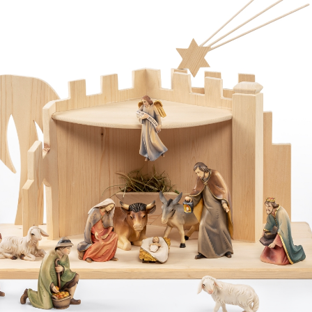
Schaf liegend
lovely
Hinzugefügt zum
Warenkorb