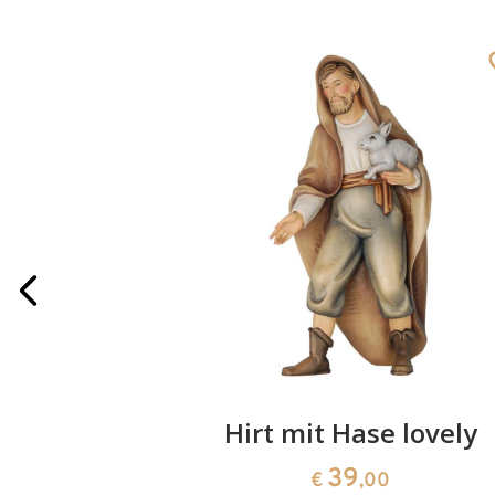
ely
Hirt mit Hase lovely
39
€
,00