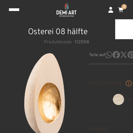
0
Osterei 08 hälfte
Produktcode:
112508
Teile auf
Ausführung
nuss+gold
Na
Größe