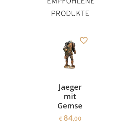
EMPFOHLENE
PRODUKTE
Seil mit
Jaeger
Standtro
Sockel
mit
mit
Gemse
Eisstock
64
€
,00
84
137
€
,00
€
,60