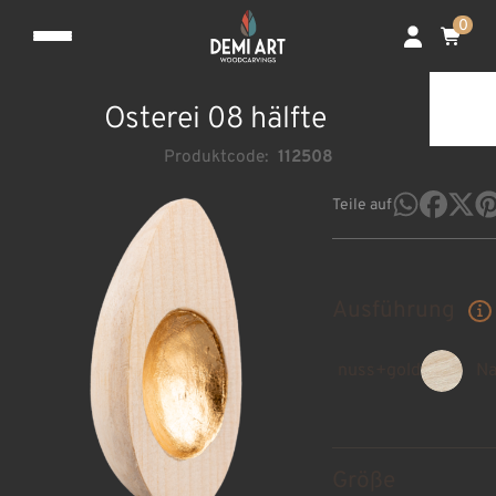
0
Osterei 08 hälfte
Produktcode:
112508
Teile auf
Ausführung
nuss+gold
Na
Größe