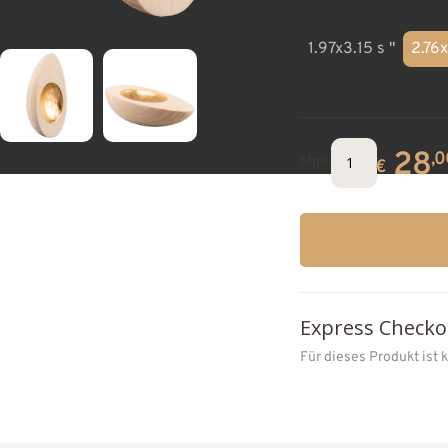
1.97x3.15 s "
2.76
28
,0
Mge.
€
Express Checko
Für dieses Produkt ist