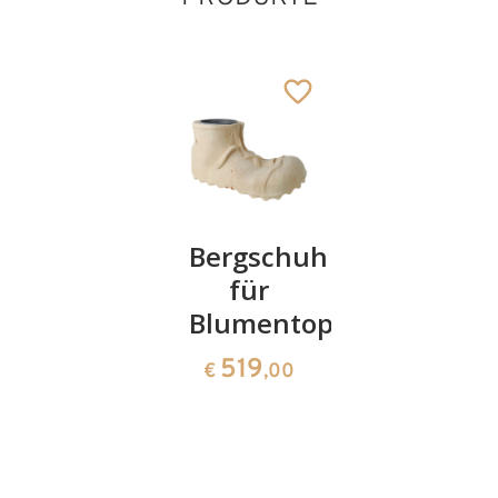
Duftträger
Bergschuh
Mandolin
Zirbe mit
für
288
€
,00
Lösung
Blumentopf
58
519
€
,00
€
,00