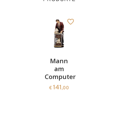
Studentin
Mann
Hl.Famili
am
schlicht
141
€
,00
Computer
61
€
,00
141
€
,00