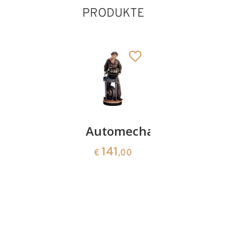
PRODUKTE
Jäger
Automechaniker
Kellermei
183
141
141
€
,00
€
,00
€
,00