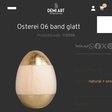
0
Osterei 06 band glatt
Produktcode:
112506
Teile auf
Ausführung
natural
natural + oro
Größe