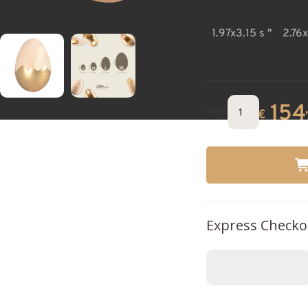
1.97x3.15 s "
2.76
154
Mge.
€
Express Checko