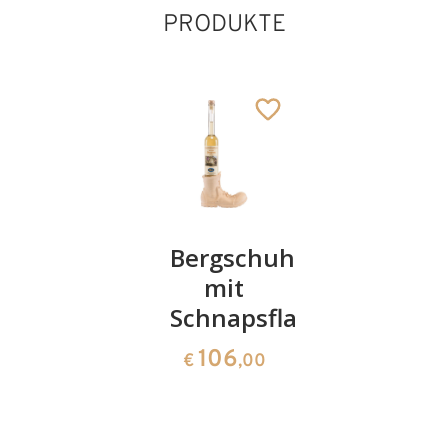
PRODUKTE
Gipfele
Bergschuh
Gärtner
"summit"
mit
231
€
,00
Schnapsflasche
37
€
,00
106
€
,00