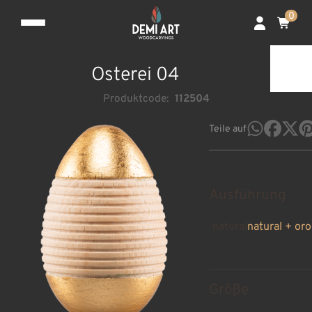
0
Osterei 04
Produktcode:
112504
Teile auf
Ausführung
natural
natural + oro
Größe