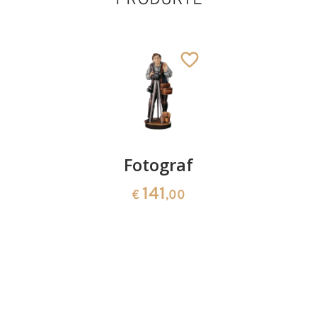
Rucksack
Fotograf
Steinpilz
mit
schräg
141
€
,00
Edelweissblüten
21
€
,00
31
€
,00